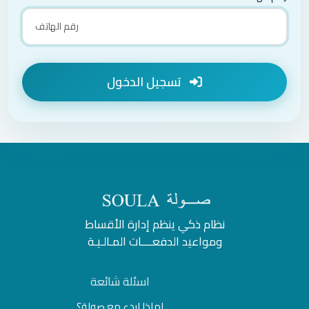
تسجيل الدخول
نظام ذكي ينظم إدارة الأقساط
ومواعيد الدفعــــات المـالـيـة
اسئلة شائعة
لماذا ابدء مع صولة؟